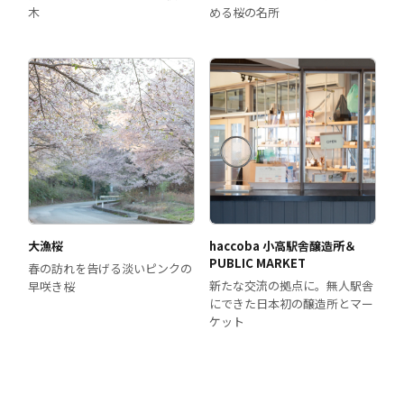
木
める桜の名所
大漁桜
haccoba 小高駅舎醸造所＆
PUBLIC MARKET
春の訪れを告げる淡いピンクの
新たな交流の拠点に。無人駅舎
早咲き桜
にできた日本初の醸造所とマー
ケット