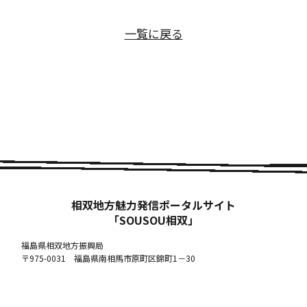
一覧に戻る
相双地方魅力発信ポータルサイト
「SOUSOU相双」
福島県相双地方振興局
〒975-0031 福島県南相馬市原町区錦町1－30